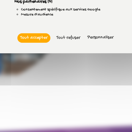
Nos partenaires
(7)
qui crée de 
Consentement spécifique aux services Google
Mesure d'audience
partage
Personnaliser
Tout accepter
Tout refuser