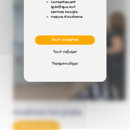
Consentement
spécifique aux
services Google
Mesure d'audience
Tout accepter
Tout refuser
Personnaliser
Améliore ton poste
Découvrir l'atelier'