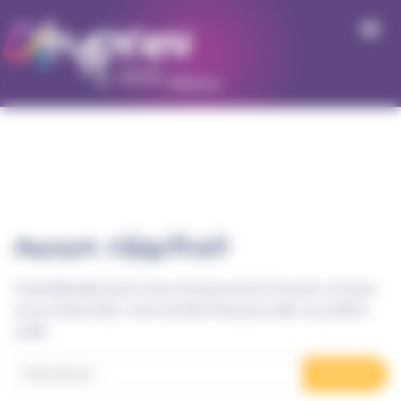
Panneau de gestion des cookies
Aucun résultat
Il semblerait que nous ne pouvons trouver ce que
vous cherchez. Une recherche pourrait vous être
utile.
Recherche pour :