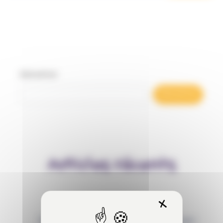
Rechercher
Rechercher
Articles récents
X
Masquer 
Behaviour Based Safety (BBS) : qu’est-ce que