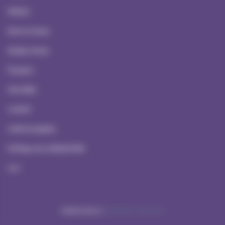
Ateliers
Serious Games
Escape Games
À propos
Actualités
Contact
Mentions Légales
Politique de confidentialité
CGV
Réalisation NetCURD
ATYPREV ©2026 |