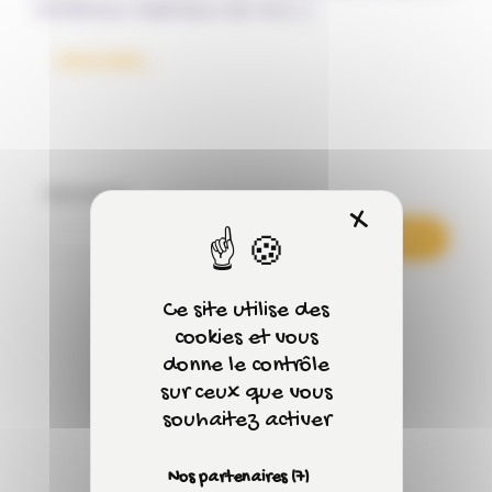
nombreux matériaux de nos […]
from Prévention du risque amiante : sensibili
Lire la suite…
Rechercher
X
Masquer 
Rechercher
Ce site utilise des
cookies et vous
donne le contrôle
Articles récents
sur ceux que vous
souhaitez activer
Nos partenaires
(7)