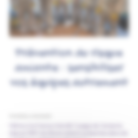
Prévention du risque
amiante : sensibiliser
vos équipes autrement
Par Fantine, le 30/10/2025
Même si la France interdit l’usage de l’amiante
depuis 1997, les fibres restent présentes dans de