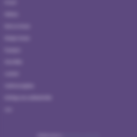
Accueil
Ateliers
Serious Games
Escape Games
À propos
Actualités
Contact
Mentions Légales
Politique de confidentialité
CGV
Réalisation NetCURD
ATYPREV ©2026 |