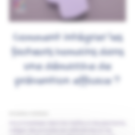
Comment intégrer les
facteurs humains dans
une démarche de
prévention efficace ?
Par Fantine, le 9/07/2026
Vous investissez dans les meilleurs équipements,
rédigez des procédures millimétrées et les