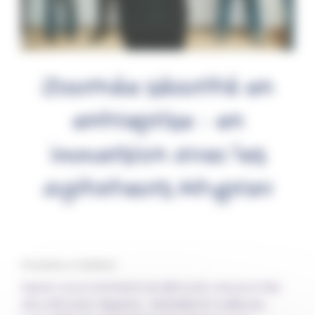
Journée sécurité en
entreprise : en
immersion avec les
agitateurs Atyprev
Par Fantine, le 12/05/2026
Savez-vous comment se déroule une journée
sécurité avec Atyprev : animations ludiques,