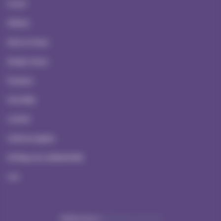
Accueil
Ateliers
Serious Games
Escape Games
À propos
Actualités
Contact
Mentions Légales
Politique de confidentialité
CGV
Réalisation NetCURD
ATYPREV ©2026 |