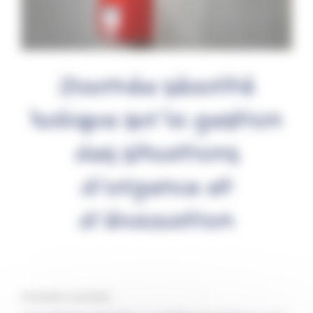
Journée sécurité
ludique sur la gestion
des situations
d’urgence et
d’évacuation
Par Fantine, le 6/11/2025