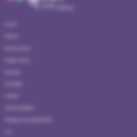
Accueil
Ateliers
Serious Games
Escape Games
À propos
Actualités
Contact
Mentions Légales
Politique de confidentialité
CGV