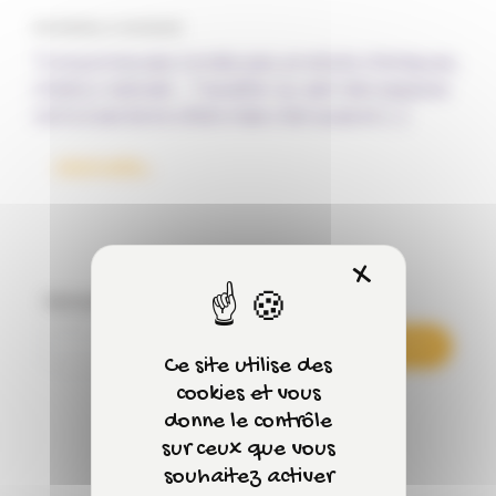
Par Fantine, le 16/10/2025
Tronçonneuses, tondeuses, produits chimiques,
chaleur estivale… Travailler au sein des espaces
verts à ses bons côtés mais c’est aussi et […]
from Challenge sécurité pour les métiers des e
Lire la suite…
X
Masquer 
Rechercher
Rechercher
Ce site utilise des
cookies et vous
donne le contrôle
sur ceux que vous
souhaitez activer