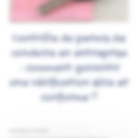
Contrôle du permis de
conduire en entreprise
: comment garantir
une vérification sûre et
conforme ?
Par Fantine, le 7/11/2025