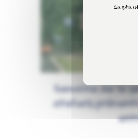
Ce site u
Semaine de la sé
ateliers prévent
ent