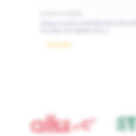
Par Fantine, le 20/03/2025
Chaque année, la Semaine de la sécurité
l’occasion de rappeler les […]
from Semaine de la sécurité rou
Lire la suite…