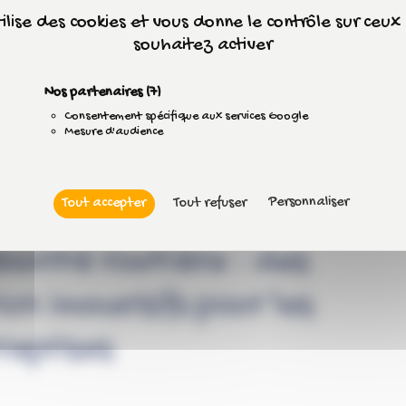
tilise des cookies et vous donne le contrôle sur ceu
souhaitez activer
Nos partenaires
(7)
Consentement spécifique aux services Google
Mesure d'audience
Personnaliser
Tout accepter
Tout refuser
curité routière : des
ion immersifs pour les
reprises