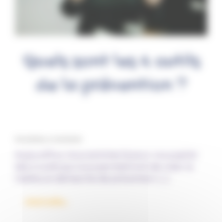
Quels sont les 4 outils
de la prévention ?
Par Fantine, le 14/10/2025
Aujourd’hui, nous sommes là pour vous parler
des 4 outils qui vous permettront de créer la
meilleure démarche de prévention. […]
from Quels sont les 4 outils de la prévention ?
Lire la suite…