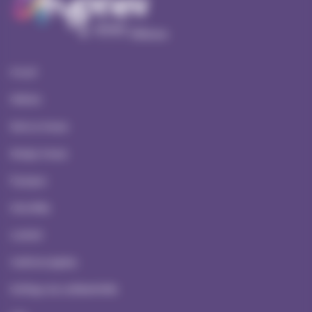
Accueil
Ateliers
Serious Games
Escape Games
À propos
Actualités
Contact
Mentions Légales
Politique de confidentialité