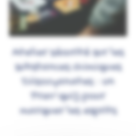
Atelier sécurité sur les
substances chimiques
Diisocyanates : un
Prev’quiz pour
marquer les esprits