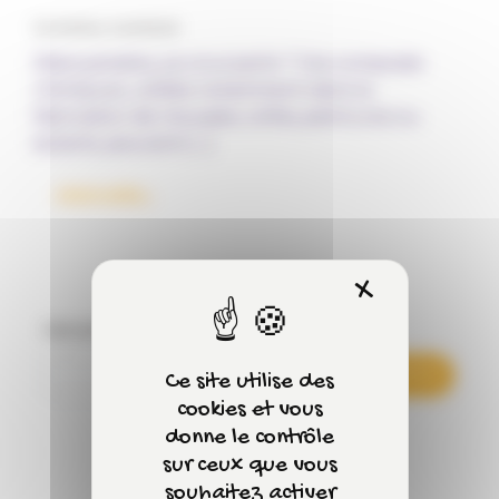
Par Fantine, le 4/07/2025
Diisocyanates, ça vous parle ? Ces composés
chimiques, utilisés notamment dans la
fabrication de mousses, colles, peintures ou
isolants, peuvent […]
from Atelier sécurité sur les substances chimi
Lire la suite…
X
Masquer 
Rechercher
Rechercher
Ce site utilise des
cookies et vous
donne le contrôle
sur ceux que vous
souhaitez activer