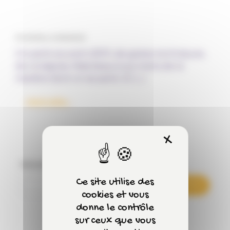
Par Fantine, le 29/07/2025
On parle souvent d’EPI, de gestes techniques,
de consignes. Mais beaucoup moins de la
manière dont on se parle. Et […]
from Communication non-violente et prévention 
Lire la suite…
X
Masquer 
Rechercher
Ce site utilise des
Rechercher
cookies et vous
donne le contrôle
sur ceux que vous