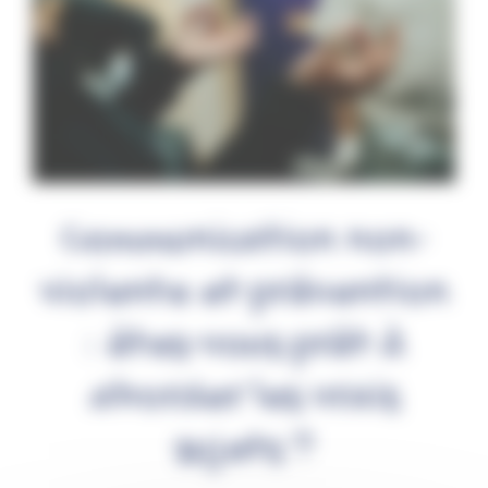
Communication non-
violente et prévention
: êtes-vous prêt à
aborder les vrais
sujets ?