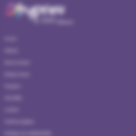
Accueil
Ateliers
Serious Games
Escape Games
À propos
Actualités
Contact
Mentions Légales
Politique de confidentialité