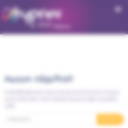
Panneau de gestion des cookies
Aucun résultat
Il semblerait que nous ne pouvons trouver ce que
vous cherchez. Une recherche pourrait vous être
utile.
Recherche pour :