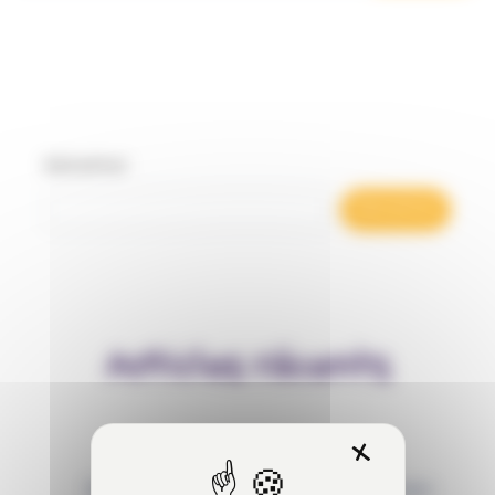
Rechercher
Rechercher
Articles récents
X
Masquer 
Behaviour Based Safety (BBS) : qu’est-ce que