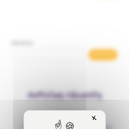
Rechercher
Rechercher
Articles récents
X
Masquer 
Behaviour Based Safety (BBS) : qu’est-ce que