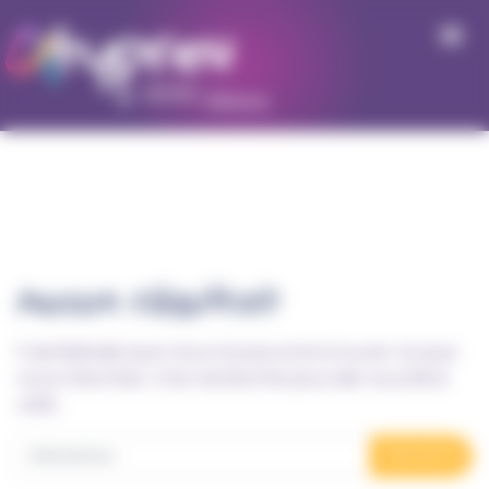
Panneau de gestion des cookies
Aucun résultat
Il semblerait que nous ne pouvons trouver ce que
vous cherchez. Une recherche pourrait vous être
utile.
Recherche pour :