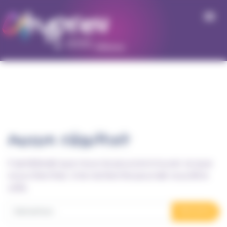
Panneau de gestion des cookies
Aucun résultat
Il semblerait que nous ne pouvons trouver ce que
vous cherchez. Une recherche pourrait vous être
utile.
Recherche pour :