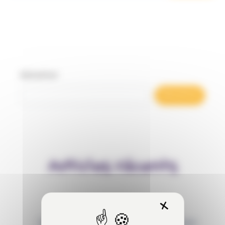
Rechercher
Rechercher
Articles récents
X
Masquer 
Behaviour Based Safety (BBS) : qu’est-ce que