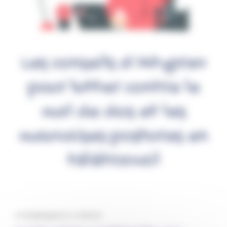
Les conseils d’Atyprev
pour lutter contre le
mal de dos et les
mauvaises postures en
télétravail
Par lisa@atyprev.fr, le 1/08/2023