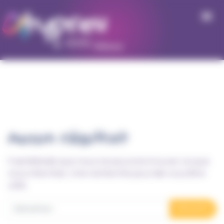
Panneau de gestion des cookies
Aucun résultat
Il semblerait que nous ne pouvons trouver ce que
vous cherchez. Une recherche pourrait vous être
utile.
Recherche pour :