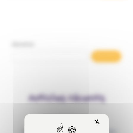
Rechercher
Rechercher
Articles récents
X
Masquer 
Behaviour Based Safety (BBS) : qu’est-ce que