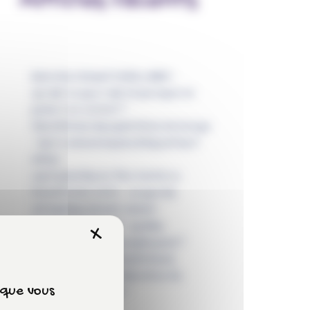
Articles récents
Behaviour Based Safety (BBS) :
qu’est-ce que c’est et pourquoi en
parle-t-on autant ?
Sécurité lors des opérations de levage
: les 10 erreurs les plus fréquentes à
éviter
Les 5 priorités du Plan Santé au
Travail 2026-2030 : ce que les
entreprises doivent retenir
Canicule au travail : quelles
X
Masquer le bandeau des 
obligations pour les employeurs ?
Comment intégrer les facteurs
humains dans une démarche de
x que vous
prévention efficace ?