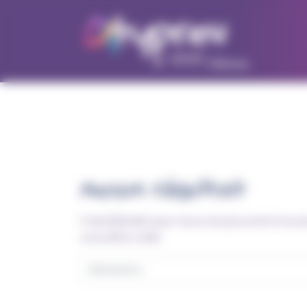
Panneau de gestion des cookies
Aucun résultat
Il semblerait que nous ne pouvons trouv
vous être utile.
Recherche pour :