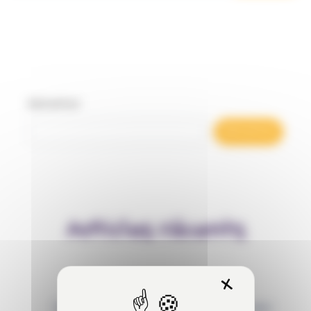
Rechercher
Rechercher
Articles récents
X
Masquer 
Behaviour Based Safety (BBS) : qu’est-ce que