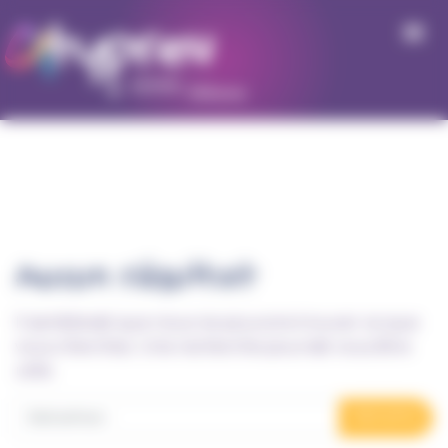
Panneau de gestion des cookies
Aucun résultat
Il semblerait que nous ne pouvons trouver ce que
vous cherchez. Une recherche pourrait vous être
utile.
Recherche pour :