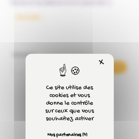
L’alcool et les addictions font partie de […]
from L’Apéro réinventé : sensibilisez autrement
Lire la suite…
Rechercher
X
Masquer 
Rechercher
Ce site utilise des
cookies et vous
donne le contrôle
Articles récents
sur ceux que vous
souhaitez activer
Nos partenaires
(7)