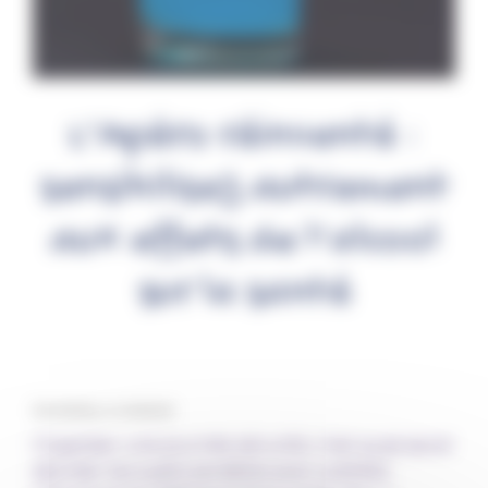
L’Apéro réinventé :
sensibilisez autrement
aux effets de l’alcool
sur la santé
Par Fantine, le 1/07/2025
Organiser une journée sécurité, c’est aussi savoir
aborder les sujets sensibles avec subtilité.