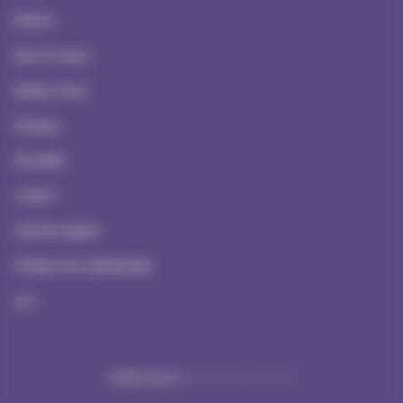
Ateliers
Serious Games
Escape Games
À propos
Actualités
Contact
Mentions Légales
Politique de confidentialité
CGV
Réalisation NetCURD
ATYPREV ©2026 |